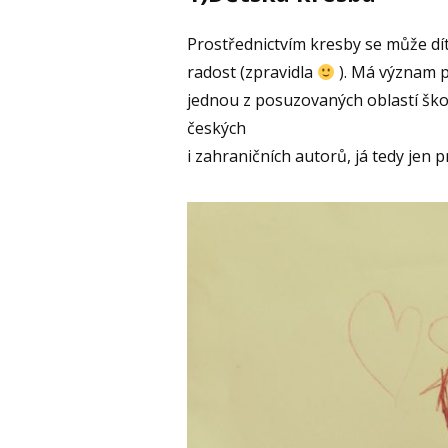
Prostřednictvím kresby se může dítě
radost (zpravidla
). Má význam p
jednou z posuzovaných oblastí ško
českých
i zahraničních autorů, já tedy jen