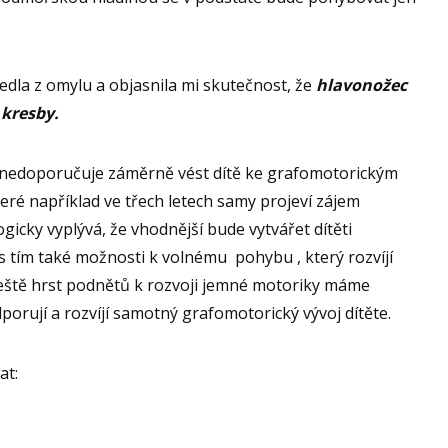
dla z omylu a objasnila mi skutečnost, že
hlavonožec
 kresby.
iš nedoporučuje záměrně vést dítě ke grafomotorickým
teré například ve třech letech samy projeví zájem
ogicky vyplývá, že vhodnější bude vytvářet dítěti
 s tím také možnosti k volnému pohybu , který rozvíjí
eště hrst podnětů k rozvoji jemné motoriky máme
dporují a rozvíjí samotný grafomotorický vývoj dítěte.
at: