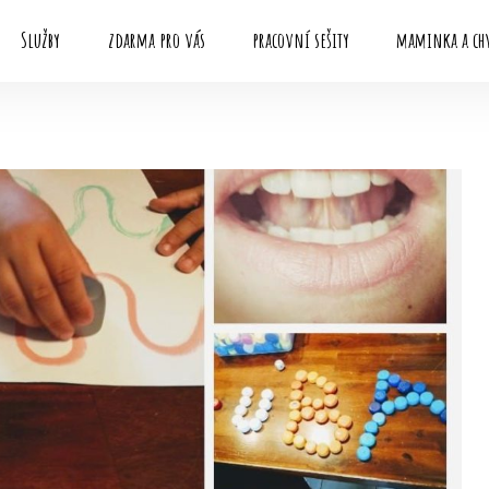
Služby
zdarma pro vás
pracovní sešity
maminka a chv