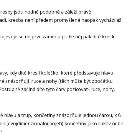
kresby jsou hodně podobné a záleží právě
iřadí, kresba není předem promyšlená naopak vychází až
bjevuje se nejprve záměr a podle něj pak dítě kreslí
avy, kdy dítě kreslí kolečko, které představuje hlavu
eré znázorňují ruce a nohy (těch může být zpočátku
 Postupně začíná dítě tyto čáry pozicovat=ruce, nohy,
bě hlavu a trup, končetiny znázorňuje jednou čárou, k 6.
čení(dvojdimenzionální pojetí) končetiny jako rukáv nebo
i.