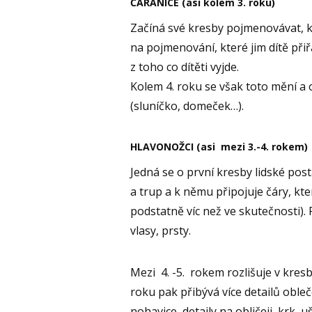
ČÁRANICE (asi kolem 3. roku)
Začíná své kresby pojmenovávat, 
na pojmenování, které jim dítě př
z toho co dítěti vyjde.
Kolem 4. roku se však toto mění a o
(sluníčko, domeček…).
HLAVONOŽCI (asi mezi 3.-4. rokem)
Jedná se o první kresby lidské post
a trup a k němu připojuje čáry, kt
podstatně víc než ve skutečnosti).
vlasy, prsty.
Mezi 4. -5. rokem rozlišuje v kres
roku pak přibývá více detailů oble
nohavice, detaily na obličeji, krk, uš