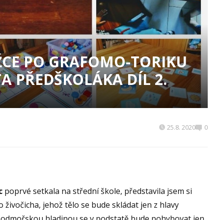
CE PO GRAFOMO-TORIKU
A PŘEDŠKOLÁKA DÍL 2.
25.8. 2020
0
c
poprvé setkala na střední škole, představila jsem si
vočicha, jehož tělo se bude skládat jen z hlavy
 podmořskou hladinou se v podstatě bude pohybovat jen