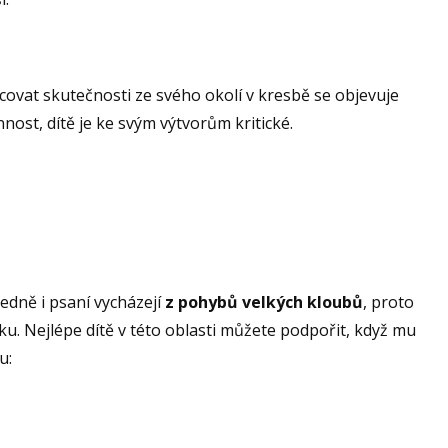
chycovat skutečnosti ze svého okolí v kresbě se objevuje
nnost, dítě je ke svým výtvorům kritické.
ledně i psaní vycházejí
z pohybů velkých kloubů
, proto
ožku. Nejlépe dítě v této oblasti můžete podpořit, když mu
u: