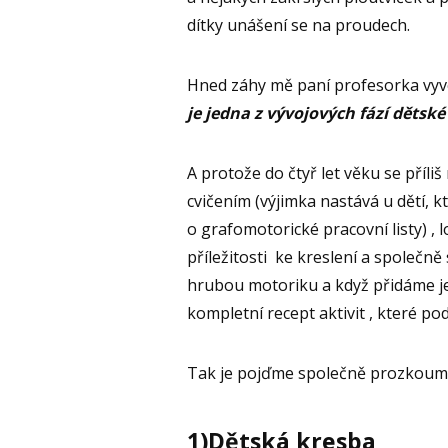
dítky unášení se na proudech.
Hned záhy mě paní profesorka vyve
je jedna z vývojových fází dětské
A protože do čtyř let věku se příl
cvičením (výjimka nastává u dětí, k
o grafomotorické pracovní listy) , l
příležitosti ke kreslení a společně
hrubou motoriku a když přidáme j
kompletní recept aktivit , které po
Tak je pojďme společně prozkoum
1)Dětská kresba