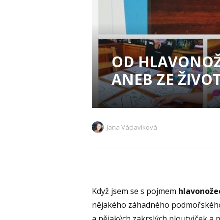
OD HLAVONOŽ
ANEB ZE ŽIVOT
Jana Václavíková
Když jsem se s pojmem
hlavonože
nějakého záhadného podmořského ži
a nějakých zakrslých ploutviček a