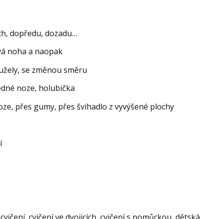
ech, dopředu, dozadu…
evá noha a naopak
kužely, se změnou směru
jedné noze, holubička
ze, přes gumy, přes švihadlo z vyvýšené plochy
í
cvičení, cvičení ve dvojicích, cvičení s pomůckou, dětská