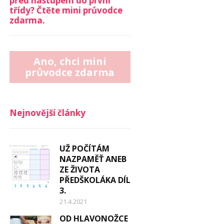
před nástupem do první
třídy? Čtěte mini průvodce
zdarma.
Ano, chci mini
průvodce zdarma
Nejnovější články
UŽ POČÍTÁM
NAZPAMĚŤ ANEB
ZE ŽIVOTA
PŘEDŠKOLÁKA DÍL
3.
21.4.2021
OD HLAVONOŽCE