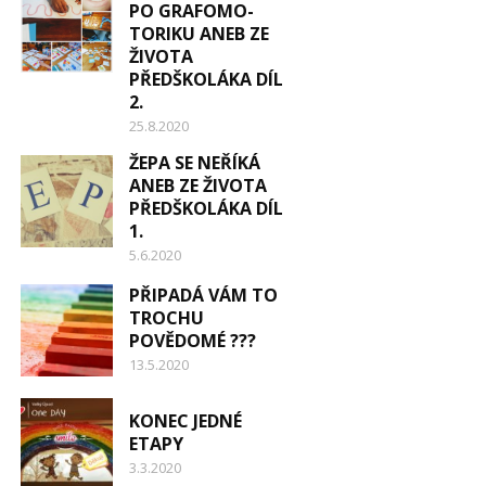
PO GRAFOMO-
TORIKU ANEB ZE
ŽIVOTA
PŘEDŠKOLÁKA DÍL
2.
25.8.2020
ŽEPA SE NEŘÍKÁ
ANEB ZE ŽIVOTA
PŘEDŠKOLÁKA DÍL
1.
5.6.2020
PŘIPADÁ VÁM TO
TROCHU
POVĚDOMÉ ???
13.5.2020
KONEC JEDNÉ
ETAPY
3.3.2020