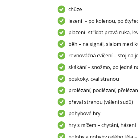
chůze
lezení – po kolenou, po čtyř
plazení- střídat pravá ruka, l
běh – na signál, slalom mezi 
rovnovážná cvičení – stoj na 
skákání – snožmo, po jedné no
poskoky, cval stranou
prolézání, podlézaní, přelézán
převal stranou (válení sudů)
pohybové hry
hry s míčem – chytání, házení
polohy a pohyby celého těla – 