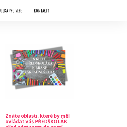
ilka pro sebe
kontakty
Znáte oblasti, které by měl
ovládat váš PŘEDŠKOLÁK