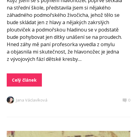
Když jsem se s pojmem hlavonožec poprvé setkala
na střední škole, představila jsem si nějakého
záhadného podmořského živočicha, jehož tělo se
bude skládat jen z hlavy a nějakých zakrslých
ploutviček a podmořskou hladinou se v podstatě
bude pohybovat jen dítky unášení se na proudech.
Hned záhy mě paní profesorka vyvedla z omylu
a objasnila mi skutečnost, že hlavonožec je jedna
z vývojových fází dětské kresby....
Celý článek
Jana Václavíková
0