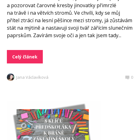
a pozorovat čarovné kresby jinovatky přimrzlé
na trávě i na větvích stromů. Ve chvíli, kdy se můj
přítel ztrácí na lesní pěšince mezi stromy, já zůstávám
stát na mýtině a nastavuji svoji tvář zářícím slunečním
paprskům. Zavírám svoje oči a jen tak jsem tady...
Celý článek
Jana Václavíková
0