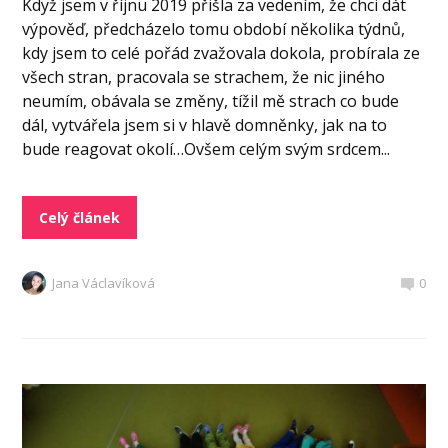
Když jsem v říjnu 2019 přišla za vedením, že chci dát
výpověď, předcházelo tomu období několika týdnů,
kdy jsem to celé pořád zvažovala dokola, probírala ze
všech stran, pracovala se strachem, že nic jiného
neumím, obávala se změny, tížil mě strach co bude
dál, vytvářela jsem si v hlavě domněnky, jak na to
bude reagovat okolí…Ovšem celým svým srdcem...
Celý článek
Jana Václavíková
0