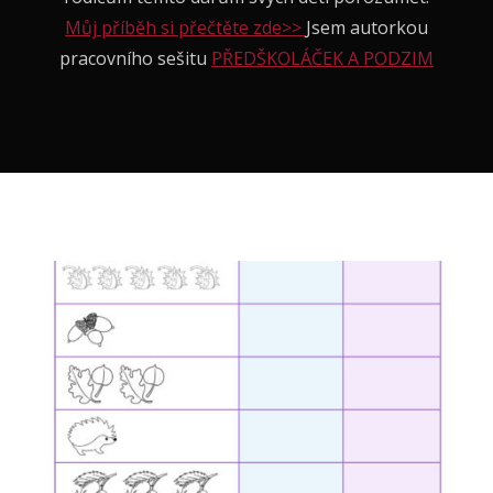
Můj příběh si přečtěte zde>>
Jsem autorkou
pracovního sešitu
PŘEDŠKOLÁČEK A PODZIM