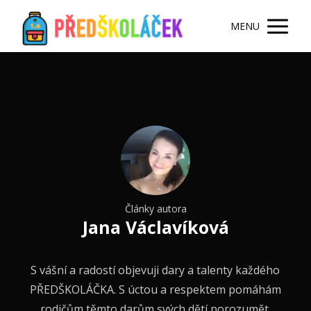
MENU
Články autora
Jana Václavíková
S vášní a radostí objevuji dary a talenty každého
PŘEDŠKOLÁČKA. S úctou a respektem pomáhám
rodičům těmto darům svých dětí porozumět.