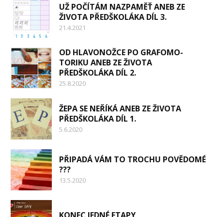
UŽ POČÍTÁM NAZPAMĚŤ ANEB ZE
ŽIVOTA PŘEDŠKOLÁKA DÍL 3.
21.4.2021
OD HLAVONOŽCE PO GRAFOMO-
TORIKU ANEB ZE ŽIVOTA
PŘEDŠKOLÁKA DÍL 2.
25.8.2020
ŽEPA SE NEŘÍKÁ ANEB ZE ŽIVOTA
PŘEDŠKOLÁKA DÍL 1.
5.6.2020
PŘIPADÁ VÁM TO TROCHU POVĚDOMÉ
???
13.5.2020
KONEC JEDNÉ ETAPY