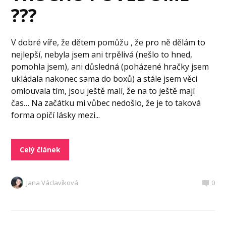
???
V dobré víře, že dětem pomůžu , že pro ně dělám to
nejlepší, nebyla jsem ani trpělivá (nešlo to hned,
pomohla jsem), ani důsledná (poházené hračky jsem
ukládala nakonec sama do boxů) a stále jsem věci
omlouvala tím, jsou ještě malí, že na to ještě mají
čas… Na začátku mi vůbec nedošlo, že je to taková
forma opičí lásky mezi...
Celý článek
Jana Václavíková
0