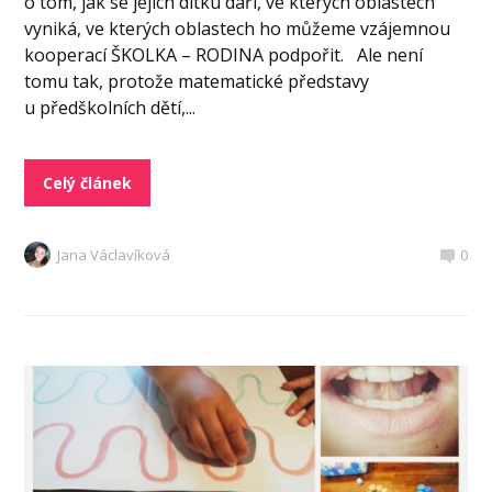
o tom, jak se jejich dítku daří, ve kterých oblastech
vyniká, ve kterých oblastech ho můžeme vzájemnou
kooperací ŠKOLKA – RODINA podpořit. Ale není
tomu tak, protože matematické představy
u předškolních dětí,...
Celý článek
Jana Václavíková
0