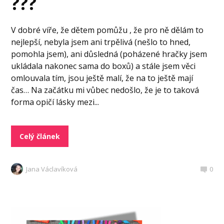
???
V dobré víře, že dětem pomůžu , že pro ně dělám to
nejlepší, nebyla jsem ani trpělivá (nešlo to hned,
pomohla jsem), ani důsledná (poházené hračky jsem
ukládala nakonec sama do boxů) a stále jsem věci
omlouvala tím, jsou ještě malí, že na to ještě mají
čas… Na začátku mi vůbec nedošlo, že je to taková
forma opičí lásky mezi...
Celý článek
Jana Václavíková
0