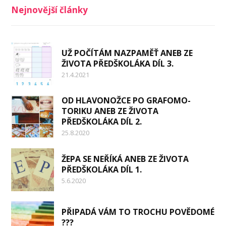
Nejnovější články
UŽ POČÍTÁM NAZPAMĚŤ ANEB ZE
ŽIVOTA PŘEDŠKOLÁKA DÍL 3.
21.4.2021
OD HLAVONOŽCE PO GRAFOMO-
TORIKU ANEB ZE ŽIVOTA
PŘEDŠKOLÁKA DÍL 2.
25.8.2020
ŽEPA SE NEŘÍKÁ ANEB ZE ŽIVOTA
PŘEDŠKOLÁKA DÍL 1.
5.6.2020
PŘIPADÁ VÁM TO TROCHU POVĚDOMÉ
???