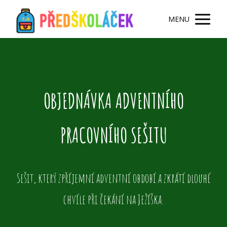
MENU
OBJEDNÁVKA ADVENTNÍHO
PRACOVNÍHO SEŠITU
Sešit, který zpříjemní adventní období a zkrátí dlouhé
chvíle při čekání na Ježíška.